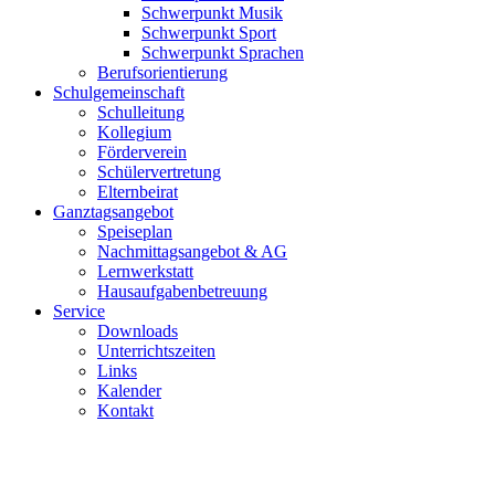
Schwerpunkt Musik
Schwerpunkt Sport
Schwerpunkt Sprachen
Berufsorientierung
Schulgemeinschaft
Schulleitung
Kollegium
Förderverein
Schülervertretung
Elternbeirat
Ganztagsangebot
Speiseplan
Nachmittagsangebot & AG
Lernwerkstatt
Hausaufgabenbetreuung
Service
Downloads
Unterrichtszeiten
Links
Kalender
Kontakt