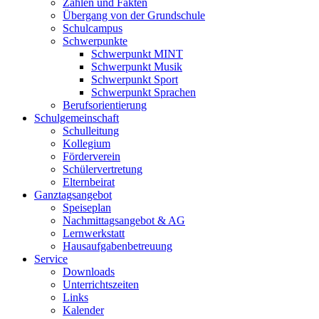
Zahlen und Fakten
Übergang von der Grundschule
Schulcampus
Schwerpunkte
Schwerpunkt MINT
Schwerpunkt Musik
Schwerpunkt Sport
Schwerpunkt Sprachen
Berufsorientierung
Schulgemeinschaft
Schulleitung
Kollegium
Förderverein
Schülervertretung
Elternbeirat
Ganztagsangebot
Speiseplan
Nachmittagsangebot & AG
Lernwerkstatt
Hausaufgabenbetreuung
Service
Downloads
Unterrichtszeiten
Links
Kalender