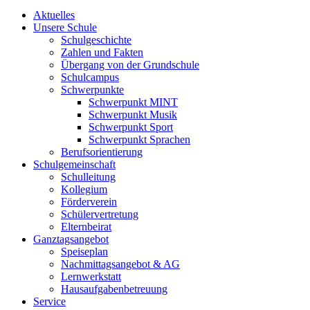
Aktuelles
Unsere Schule
Schulgeschichte
Zahlen und Fakten
Übergang von der Grundschule
Schulcampus
Schwerpunkte
Schwerpunkt MINT
Schwerpunkt Musik
Schwerpunkt Sport
Schwerpunkt Sprachen
Berufsorientierung
Schulgemeinschaft
Schulleitung
Kollegium
Förderverein
Schülervertretung
Elternbeirat
Ganztagsangebot
Speiseplan
Nachmittagsangebot & AG
Lernwerkstatt
Hausaufgabenbetreuung
Service