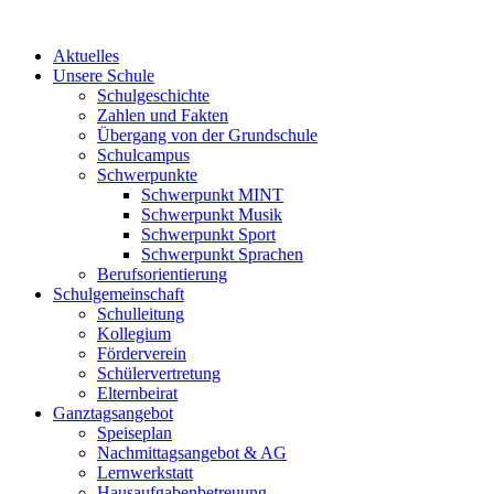
Zum
Inhalt
Aktuelles
springen
Unsere Schule
Schulgeschichte
Zahlen und Fakten
Übergang von der Grundschule
Schulcampus
Schwerpunkte
Schwerpunkt MINT
Schwerpunkt Musik
Schwerpunkt Sport
Schwerpunkt Sprachen
Berufsorientierung
Schulgemeinschaft
Schulleitung
Kollegium
Förderverein
Schülervertretung
Elternbeirat
Ganztagsangebot
Speiseplan
Nachmittagsangebot & AG
Lernwerkstatt
Hausaufgabenbetreuung